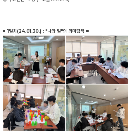
= 1일차(24.01.30.) : "나와 일"의 의미탐색 =